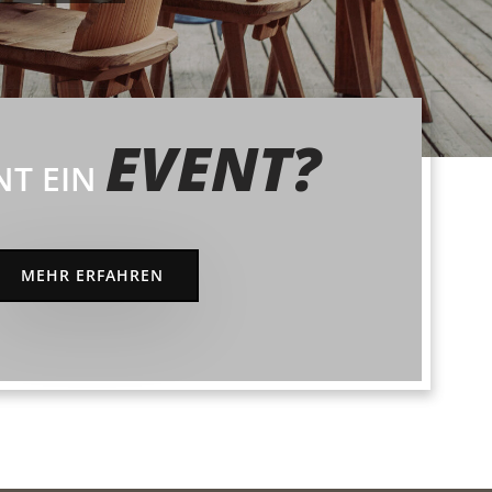
EVENT?
NT EIN
MEHR ERFAHREN