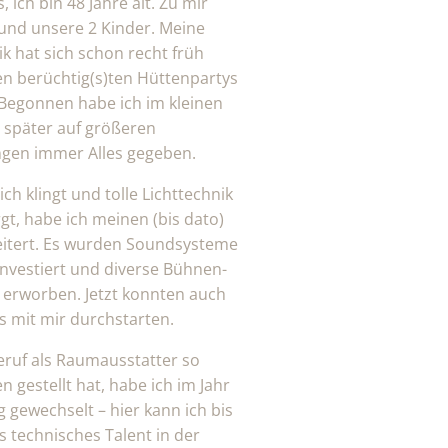
ich bin 48 Jahre alt. Zu mir
und unsere 2 Kinder. Meine
k hat sich schon recht früh
den berüchtig(s)ten Hüttenpartys
. Begonnen habe ich im kleinen
 später auf größeren
ngen immer Alles gegeben.
h klingt und tolle Lichttechnik
t, habe ich meinen (bis dato)
eitert. Es wurden Soundsysteme
 investiert und diverse Bühnen-
erworben. Jetzt konnten auch
s mit mir durchstarten.
ruf als Raumausstatter so
 gestellt hat, habe ich im Jahr
g gewechselt – hier kann ich bis
 technisches Talent in der