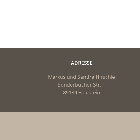
ADRESSE
Markus und Sandra Hirschle
Sonderbucher Str. 1
89134 Blaustein