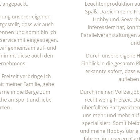
t angepackt.
Leuchtenproduktion a
Spaß. Da sich meine Fr
nung unserer eigenen
Hobby und Gewerbe 
gestellt, dass wir auch
interessiert hat, konn
önnen und somit bin ich
Parallelveranstaltungen
service mit eingestiegen.
und
wir gemeinsam auf- und
ernimmt diese auch den
Durch unsere eigene H
ternehmens.
Einblick in die gesamte 
erkannte sofort, dass 
Freizeit verbringe ich
aufleben
mit meiner Familie, gehe
gerne in die Berge zum
Durch meinen Vollzeitjob
che an Sport und liebe
recht wenig Freizeit. D
rten.
überfüllten Partywochen
uns mehr und mehr auf
spezialisiert. Somit blei
und meine Hobbys übrig –
fahren, in unserem Gart