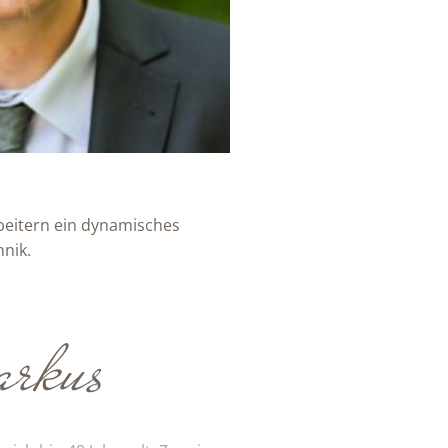
beitern ein dynamisches
nik.
rkus