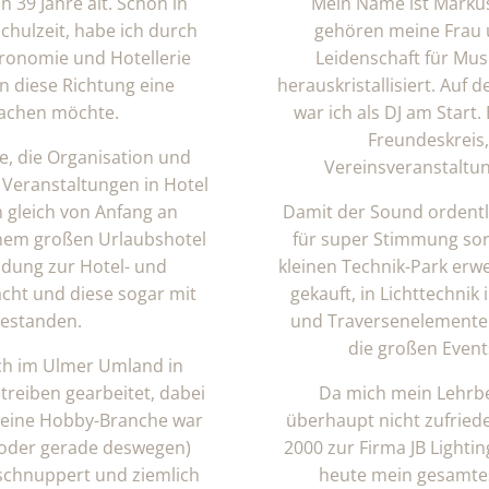
 39 Jahre alt. Schon in
Mein Name ist Markus, 
chulzeit, habe ich durch
gehören meine Frau 
ronomie und Hotellerie
Leidenschaft für Musi
in diese Richtung eine
herauskristallisiert. Auf 
achen möchte.
war ich als DJ am Start
Freundeskreis,
e, die Organisation und
Vereinsveranstaltu
Veranstaltungen in Hotel
 gleich von Anfang an
Damit der Sound ordentlic
einem großen Urlaubshotel
für super Stimmung sorg
ldung zur Hotel- und
kleinen Technik-Park erw
cht und diese sogar mit
gekauft, in Lichttechnik
estanden.
und Traversenelemente 
die großen Event
ch im Ulmer Umland in
reiben gearbeitet, dabei
Da mich mein Lehrbe
Seine Hobby-Branche war
überhaupt nicht zufrieden
(oder gerade deswegen)
2000 zur Firma JB Lightin
eschnuppert und ziemlich
heute mein gesamtes